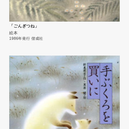
「ごんぎつね」
絵本
1986年発行
偕成社